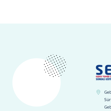
Geb
Sür
Geb