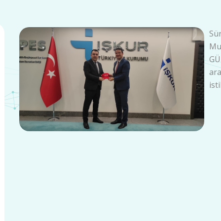
Sü
Mu
GÜN
ar
ist